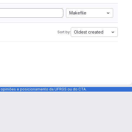
Makefile
Oldest created
Sort by:
as opiniões e posicionamento da UFRGS ou do CTA.