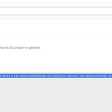
he ALICE project in general.
s livres e são responsabilidade dos próprios autores, não representando 