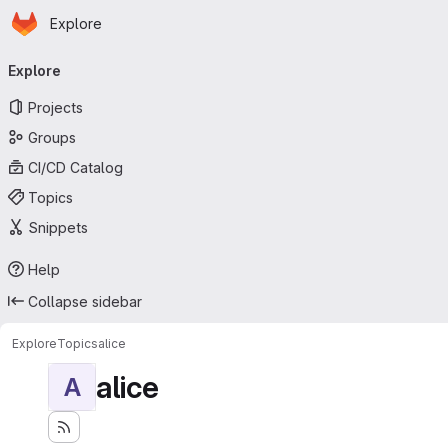
Homepage
Skip to main content
Explore
Primary navigation
Explore
Projects
Groups
CI/CD Catalog
Topics
Snippets
Help
Collapse sidebar
Explore
Topics
alice
alice
A