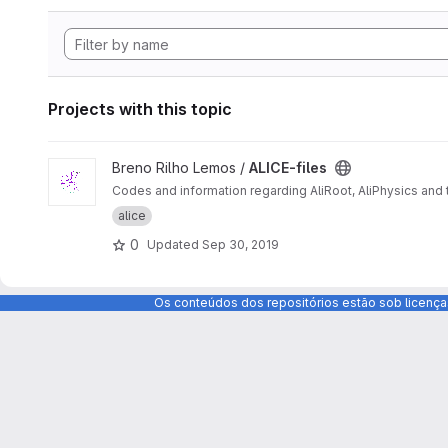
Projects with this topic
View ALICE-files project
Breno Rilho Lemos /
ALICE-files
Codes and information regarding AliRoot, AliPhysics and t
alice
0
Updated
Sep 30, 2019
Os conteúdos dos repositórios estão sob licença