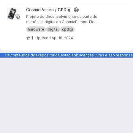
View CPDigi project
CosmicPampa /
CPDigi
Projeto de desenvolvimento da parte de
eletrônica digital do CosmicPampa. Ele
engloba os sensores digitais de umidade,
hardware
digital
cpdigi
temperatura e GPS e também a comunicação
1
Updated
Apr 18, 2024
da saída de sinal da PMT (através do CPAmp)
com o NodeMCU.
Os conteúdos dos repositórios estão sob licenças livres e são respons