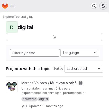
Homepage
Skip to main content
M
Explore
Topics
digital
digital
D
Language
Projects with this topic
Last created
Sort by:
View Multivac o robô project
Marcos Volpato /
Multivac o robô
Uma plataforma animatrônica para
experimentos em animação, performance e
inteligência artificial.
hardware
digital
1
Updated
10 months ago