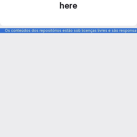
here
Os conteúdos dos repositórios estão sob licenças livres e são respons