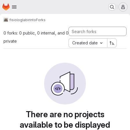
Homepage
Skip to main content
M
fisiolog
labirinto
Forks
0 forks: 0 public, 0 internal, and 0
private
Created date
There are no projects
available to be displayed