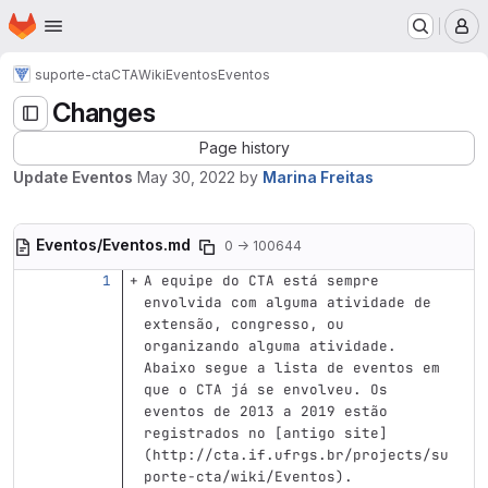
Homepage
Skip to main content
M
suporte-cta
CTA
Wiki
Eventos
Eventos
Changes
Page history
Update Eventos
May 30, 2022
by
Marina Freitas
Eventos/Eventos.md
0 → 100644
A equipe do CTA está sempre 
envolvida com alguma atividade de 
extensão, congresso, ou 
organizando alguma atividade. 
Abaixo segue a lista de eventos em 
que o CTA já se envolveu. Os 
eventos de 2013 a 2019 estão 
registrados no 
[
antigo site
]
(
http://cta.if.ufrgs.br/projects/su
porte-cta/wiki/Eventos
)
.