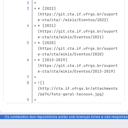
*
[
2022
]
(
https://git.cta.if.ufrgs.br/suport
e-cta/cta/-/wikis/Eventos/2022
)
*
[
2021
]
(
https://git.cta.if.ufrgs.br/suport
e-cta/cta/wikis/Eventos/2021
)
*
[
2020
]
(
https://git.cta.if.ufrgs.br/suport
e-cta/cta/wikis/Eventos/2020
)
*
[
2013-2019
]
(
https://git.cta.if.ufrgs.br/suport
e-cta/cta/wikis/Eventos/2013-2019
)
![]
(
http://cta.if.ufrgs.br/attachments
/6674/foto-geral-tecnox4.jpg
)
Os conteúdos dos repositórios estão sob licenças livres e são respons