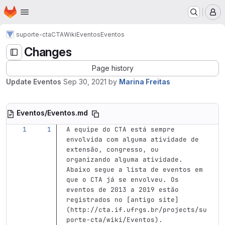
Homepage
Skip to main content
M
suporte-cta
CTA
Wiki
Eventos
Eventos
Changes
Page history
Update Eventos
Sep 30, 2021
by
Marina Freitas
Eventos/Eventos.md
A equipe do CTA está sempre 
envolvida com alguma atividade de 
extensão, congresso, ou 
organizando alguma atividade. 
Abaixo segue a lista de eventos em 
que o CTA já se envolveu. Os 
eventos de 2013 a 2019 estão 
registrados no 
[
antigo site
]
(
http://cta.if.ufrgs.br/projects/su
porte-cta/wiki/Eventos
)
.