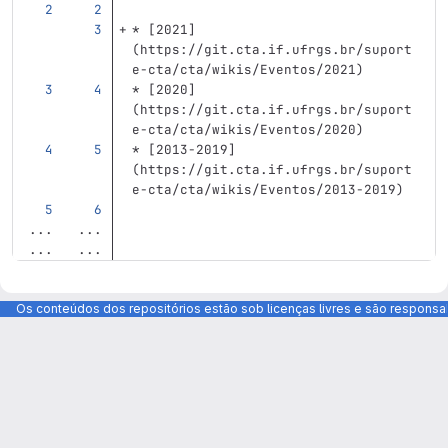
*
[
2021
]
(
https://git.cta.if.ufrgs.br/suport
e-cta/cta/wikis/Eventos/2021
)
*
[
2020
]
(
https://git.cta.if.ufrgs.br/suport
e-cta/cta/wikis/Eventos/2020
)
*
[
2013-2019
]
(
https://git.cta.if.ufrgs.br/suport
e-cta/cta/wikis/Eventos/2013-2019
)
...
...
...
...
Os conteúdos dos repositórios estão sob licenças livres e são respons