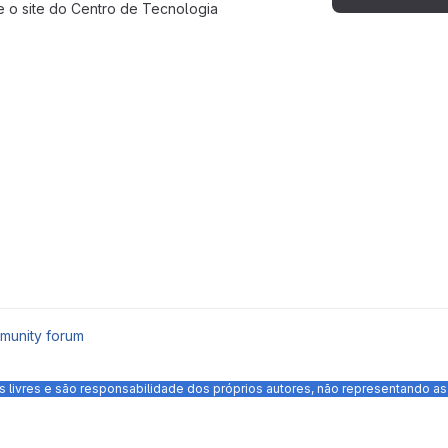
te o site do Centro de Tecnologia
munity forum
s livres e são responsabilidade dos próprios autores, não representando 