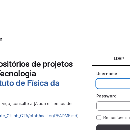
n
LDAP
sitórios de projetos
Tecnologia
Username
ituto de Física da
Password
rviço, consulte a [Ajuda e Termos de
Suporte_GitLab_CTA/blob/master/README.md
)
Remember m