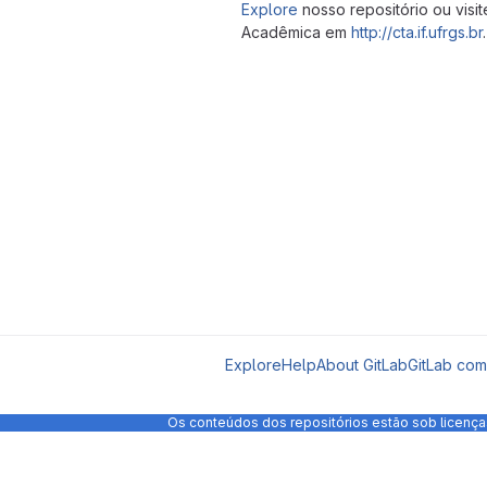
Explore
nosso repositório ou visi
Acadêmica em
http://cta.if.ufrgs.br
.
Explore
Help
About GitLab
GitLab com
Os conteúdos dos repositórios estão sob licença