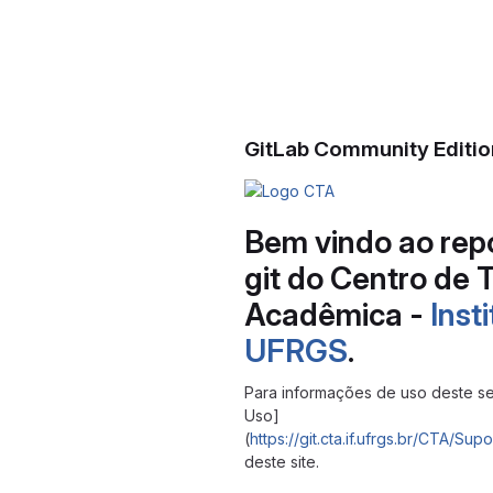
GitLab Community Editio
Bem vindo ao repo
git do Centro de 
Acadêmica -
Inst
UFRGS
.
Para informações de uso deste se
Uso]
(
https://git.cta.if.ufrgs.br/CTA/
deste site.