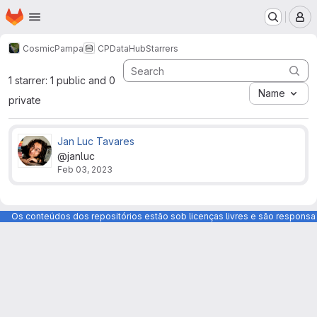
Homepage
Skip to main content
M
CosmicPampa
CPDataHub
Starrers
1 starrer: 1 public and 0
Name
private
Jan Luc Tavares
@janluc
Feb 03, 2023
Os conteúdos dos repositórios estão sob licenças livres e são respons