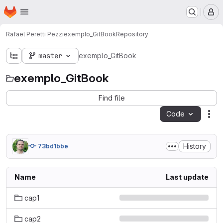
Homepage
Skip to main content
M
Rafael Peretti Pezzi
exemplo_GitBook
Repository
master
exemplo_GitBook
exemplo_GitBook
Find file
Code
Act
History
73bd1bbe
Name
Last update
cap1
cap2