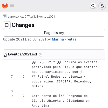
Homepage
Skip to main content
M
suporte-cta
CTA
Wiki
Eventos
2021
Changes
Page history
Update 2021
Dec 03, 2021
by
Marina Freitas
Eventos/2021.md
...
...
@@ -7,6 +7,7 @@ Confira os eventos 
promovidos pelo CTA, o que estamos 
apenas participando, que j
## Painel Redes de ciencia y 
cooperación, CIACIAR, Dezembro, 
Online
Como parte do 
[
3° Congreso de 
Ciencia Abierta y Ciudadana en 
Argentina
]