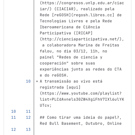
(
https://congresos.unlp.edu.ar/ciac
iar/
)
(
CIACIAR
)
, realizado pela 
Rede 
[
reGOSH
](
regosh.libres.cc]
 de 
Tecnologias Livres e pela Rede 
Iberoamericana de Ciência 
Participativa (
[
RICAP
]
(
http://cienciaparticipativa.net/
)
,
 a colaboradora Marina de Freitas 
falou, no dia 03/12, 11h, no 
painel "Redes de ciencia y 
cooperación" sobre suas 
experiências junto as redes do CTA 
e do reGOSH.
A transmissão ao vivo está 
registrada 
[
aqui
]
(
https://www.youtube.com/playlist?
list=PLCdAvnels30ZW4XgiFhV7IXl6ulYK
UTcv;
## Como tirar uma ideia do papel?, 
Red Bull Basement, Outubro, Online