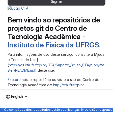
Sign in
Bem vindo ao repositórios de
projetos git do Centro de
Tecnologia Acadêmica -
Instituto de Física da UFRGS
.
Para informações de uso deste serviço, consulte a [Ajuda
e Termos de Uso]
(
https://git.cta.if.ufrgs.br/CTA/Suporte_GitLab_CTA/blob/ma
ster/README.md
) deste site.
Explore
nosso repositório ou visite o site do Centro de
Tecnologia Acadêmica em
http://cta.if.ufrgs.br
.
English
Os conteúdos dos repositórios estão sob licenças livres e são respons