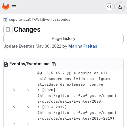
Homepage
Skip to main content
M
suporte-cta
CTA
Wiki
Eventos
Eventos
Changes
Page history
Update Eventos
May 30, 2022
by
Marina Freitas
Eventos/Eventos.md
...
...
@@ -5,5 +5,7 @@ A equipe do CTA 
está sempre envolvida com alguma 
atividade de extensão, congre
*
[
2020
]
(
https://git.cta.if.ufrgs.br/suport
e-cta/cta/wikis/Eventos/2020
)
*
[
2013-2019
]
(
https://git.cta.if.ufrgs.br/suport
e-cta/cta/wikis/Eventos/2013-2019
)