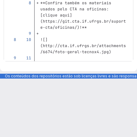
**Confira também os materiais 
usados pelo CTA na oficinas: 
[clique aqui]
(https://git.cta.if.ufrgs.br/suport
e-cta/oficinas/)!**
![]
(
http://cta.if.ufrgs.br/attachments
/6674/foto-geral-tecnox4.jpg
)
Os conteúdos dos repositórios estão sob licenças livres e são respons