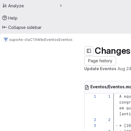
Analyze
Help
Collapse sidebar
suporte-cta
CTA
Wiki
Eventos
Eventos
Changes
Page history
Update Eventos
Aug 24
Eventos/Eventos.m
A equ
congr
em qu
[
anti
*
[
20