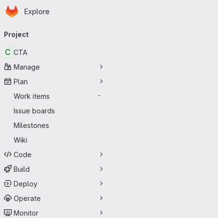
Homepage
Skip to main content
Explore
Primary navigation
Project
C
CTA
Manage
Plan
Work items
-
Issue boards
Milestones
Wiki
Code
Build
Deploy
Operate
Monitor