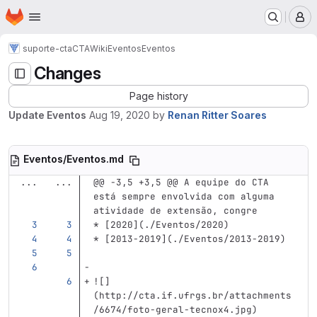
Homepage
Skip to main content
M
suporte-cta
CTA
Wiki
Eventos
Eventos
Changes
Page history
Update Eventos
Aug 19, 2020
by
Renan Ritter Soares
Eventos/Eventos.md
...
...
@@ -3,5 +3,5 @@ A equipe do CTA 
está sempre envolvida com alguma 
atividade de extensão, congre
*
[
2020
](
./Eventos/2020
)
*
[
2013-2019
](
./Eventos/2013-2019
)
![]
(
http://cta.if.ufrgs.br/attachments
/6674/foto-geral-tecnox4.jpg
)